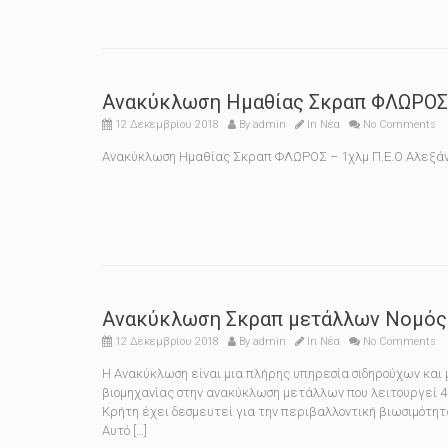
Ανακύκλωση Ημαθίας Σκραπ ΦΛΩΡΟΣ –
12 Δεκεμβρίου 2018
By
admin
In
Νέα
No Comments
Ανακύκλωση Ημαθίας Σκραπ ΦΛΩΡΟΣ – 1χλμ Π.Ε.Ο Αλεξάν
Ανακύκλωση Σκραπ μετάλλων Νομός
12 Δεκεμβρίου 2018
By
admin
In
Νέα
No Comments
Η Ανακύκλωση είναι μια πλήρης υπηρεσία σιδηρούχων και
βιομηχανίας στην ανακύκλωση μετάλλων που λειτουργεί 4
Κρήτη έχει δεσμευτεί για την περιβαλλοντική βιωσιμότητ
Αυτό […]