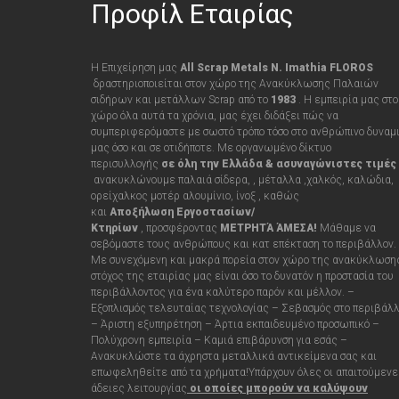
Προφίλ Εταιρίας
Η Επιχείρηση μας
All Scrap Metals N. Imathia FLOROS
δραστηριοποιείται στον χώρο της Ανακύκλωσης Παλαιών
σιδήρων και μετάλλων Scrap από τo
1983
. Η εμπειρία μας στο
χώρο όλα αυτά τα χρόνια, μας έχει διδάξει πώς να
συμπεριφερόμαστε με σωστό τρόπο τόσο στο ανθρώπινο δυναμ
μας όσο και σε οτιδήποτε
.
Με οργανωμένο δίκτυο
περισυλλογής
σε όλη την Ελλάδα &
ασυναγώνιστες τιμές
ανακυκλώνουμε παλαιά σίδερα, , μέταλλα ,χαλκός, καλώδια,
ορείχαλκος μοτέρ αλουμίνιο, ίνοξ , καθώς
και
Αποξήλωση Εργοστασίων/
Κτηρίων
,
προσφέροντας
ΜΕΤΡΗΤΆ ΆΜΕΣΑ!
Μάθαμε να
σεβόμαστε τους ανθρώπους και κατ επέκταση το περιβάλλον.
Με συνεχόμενη και μακρά πορεία στον χώρο της ανακύκλωση
στόχος της εταιρίας μας είναι όσο το δυνατόν η προστασία του
περιβάλλοντος για ένα καλύτερο παρόν και μέλλον. –
Εξοπλισμός τελευταίας τεχνολογίας – Σεβασμός στο περιβάλ
– Άριστη εξυπηρέτηση – Άρτια εκπαιδευμένο προσωπικό –
Πολύχρονη εμπειρία – Καμιά επιβάρυνση για εσάς
–
Ανακυκλώστε τα άχρηστα μεταλλικά αντικείμενα σας και
επωφεληθείτε από τα χρήματα!
Υπάρχουν όλες οι απαιτούμενε
άδειες λειτουργίας
οι οποίες μπορούν να καλύψουν