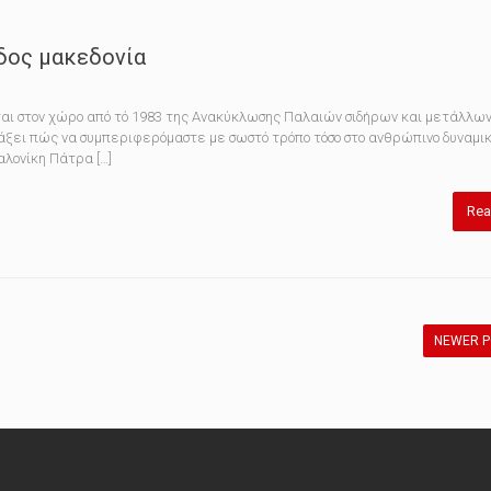
δος μακεδονία
είται στον χώρο από τό 1983 της Ανακύκλωσης Παλαιών σιδήρων και μετάλλων
δάξει πώς να συμπεριφερόμαστε με σωστό τρόπο τόσο στο ανθρώπινο δυναμικ
αλονίκη Πάτρα […]
Rea
NEWER 