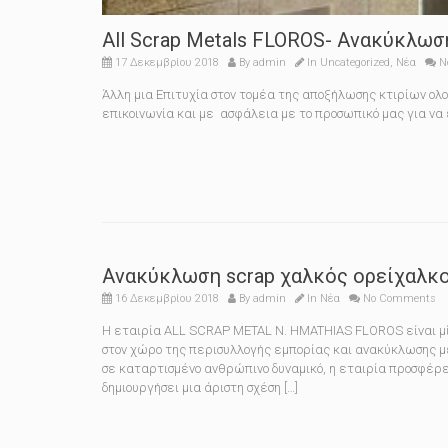
All Scrap Metals FLOROS- Ανακύκλω
17 Δεκεμβρίου 2018
By
admin
In
Uncategorized
,
Νέα
N
Άλλη μια Επιτυχία στον τομέα της αποξήλωσης κτιρίων ολ
επικοινωνία και με ασφάλεια με το προσωπικό μας για να
Ανακύκλωση scrap χαλκός ορείχαλκ
16 Δεκεμβρίου 2018
By
admin
In
Νέα
No Comments
Η εταιρία ALL SCRAP METAL N. HMATHIAS FLOROS είναι μί
στον χώρο της περισυλλογής εμπορίας και ανακύκλωσης μ
σε καταρτισμένο ανθρώπινο δυναμικό, η εταιρία προσφέρε
δημιουργήσει μια άριστη σχέση […]