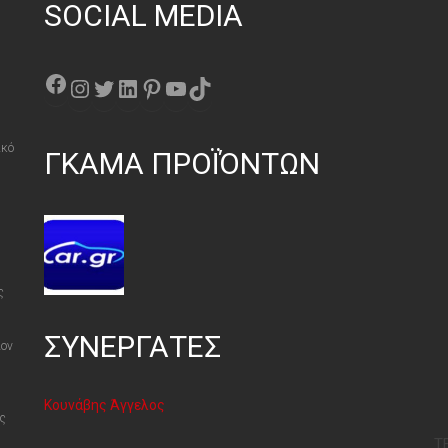
SOCIAL MEDIA
Facebook
Instagram
Twitter
Linkedin
Pinterest
YouTube
TikTok
ικό
ΓΚΑΜΑ ΠΡΟΪΌΝΤΩΝ
ς
ΣΥΝΕΡΓΑΤΕΣ
λον
Κουνάβης Άγγελος
ς
Τ