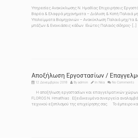
Υπηρεσίες Ανακύκλωσης Ν. Ημαθίας Επιχειρήσεις Εργοστά
Βαρέα & Ελαφρά μηχανήματα – Διάλυση & Κοπή Παλαιά μ
Υπολείμματα Βιομηχανιών – Ανακύκλωση Παλαιά μηχ/τα & 
μπάζων & Ενοικιάσεις κάδων Ιδιώτες Παλαιός σίδηρος- […]
Αποξήλωση Εργοστασίων / Επαγγελ
12 Δεκεμβρίου 2018
By
admin
In
Νέα
No Comments
Η αποξήλωση εργοστασίων και επαγγελματικών χώρων δε 
FLOROS N. Hmathias . Εξειδικευμένα συνεργεία αναλαμβά
τεχνικού εξοπλισμού της επιχείρησης σας. Το έμπειρο και