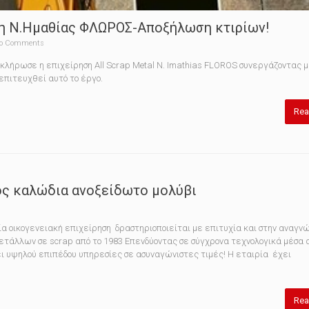
ση Ν.Ημαθίας ΦΛΩΡΟΣ-Αποξήλωση κτιρίων!
o Comments
οκλήρωσε η επιχείρηση All Scrap Metal N. Imathias FLOROS συνεργάζοντας 
 επιτευχθεί αυτό το έργο.
Rea
ος καλώδια ανοξείδωτο μολύβι
α οικογενειακή επιχείρηση δραστηριοποιείται με επιτυχία και στην αναγν
ετάλλων σε scrap από το 1983 Επενδύοντας σε σύγχρονα τεχνολογικά μέσα 
ι υψηλού επιπέδου υπηρεσίες σε ασυναγώνιστες τιμές! Η εταιρία έχει
Rea