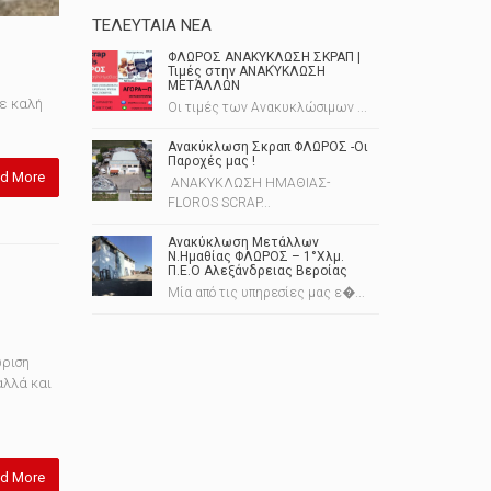
ΤΕΛΕΥΤΑΊΑ ΝΈΑ
ΦΛΩΡΟΣ ΑΝΑΚΥΚΛΩΣΗ ΣΚΡΑΠ |
Τιμές στην ΑΝΑΚΎΚΛΩΣΗ
ΜΕΤΆΛΛΩΝ
με καλή
Οι τιμές των Ανακυκλώσιμων ...
Ανακύκλωση Σκραπ ΦΛΩΡΟΣ -Οι
Παροχές μας !
d More
ΑΝΑΚΥΚΛΩΣΗ ΗΜΑΘΙΑΣ-
FLOROS SCRAP...
Ανακύκλωση Μετάλλων
Ν.Ημαθίας ΦΛΩΡΟΣ – 1°Χλμ.
Π.Ε.Ο Αλεξάνδρειας Βεροίας
Μία από τις υπηρεσίες μας ε�...
ώριση
αλλά και
d More