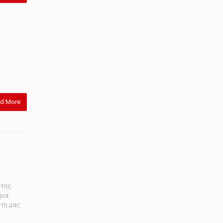
d More
 της
ήνα
τη μας.