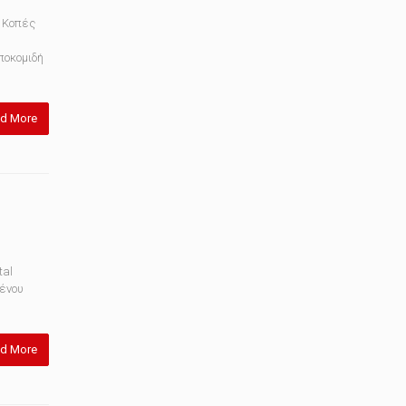
 Κοπές
ποκομιδή
d More
tal
ένου
d More