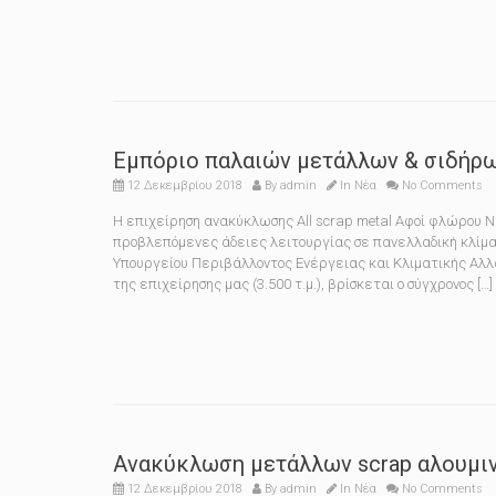
Εμπόριο παλαιών μετάλλων & σιδήρω
12 Δεκεμβρίου 2018
By
admin
In
Νέα
No Comments
Η επιχείρηση ανακύκλωσης All scrap metal Αφοί φλώρου 
προβλεπόμενες άδειες λειτουργίας σε πανελλαδική κλίμ
Υπουργείου Περιβάλλοντος Ενέργειας και Κλιματικής Αλλ
της επιχείρησης μας (3.500 τ.μ.), βρίσκεται ο σύγχρονος […]
Ανακύκλωση μετάλλων scrap αλουμι
12 Δεκεμβρίου 2018
By
admin
In
Νέα
No Comments