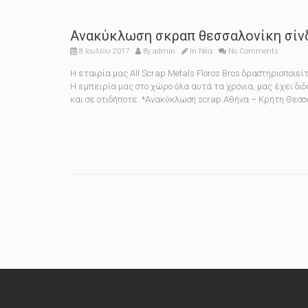
Ανακύκλωση σκραπ θεσσαλονίκη σίν
8 Ιουλίου 2017
By
admin
In
Νέα
No Comments
Η εταιρία μας All Scrap Metals Floros Bros δραστηριοποι
Η εμπειρία μας στο χώρο όλα αυτά τα χρόνια, μας έχει δι
και σε οτιδήποτε. *Ανακύκλωση scrap Αθήνα – Κρήτη Θεσσ