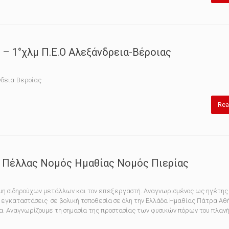
 1°χλμ Π.Ε.Ο Αλεξάνδρεια-Βέροιας
δεια-Βεροίας
Rea
 Πέλλας Νομός Ημαθίας Νομός Πιερίας
 μη σιδηρούχων μετάλλων και τον επεξεργαστή. Αναγνωρισμένος ως ηγέτης
 εγκαταστάσεις σε βολική τοποθεσία σε όλη την Ελλάδα Ημαθίας Πάτρα Αθ
α. Αναγνωρίζουμε τη σημασία της προστασίας των φυσικών πόρων του πλανή