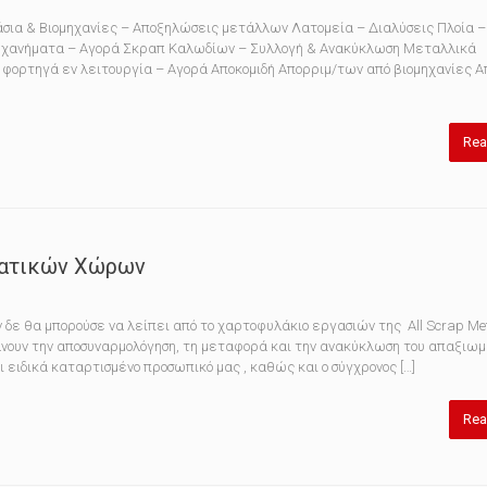
σια & Βιομηχανίες – Αποξηλώσεις μετάλλων Λατομεία – Διαλύσεις Πλοία –
ηχανήματα – Αγορά Σκραπ Καλωδίων – Συλλογή & Ανακύκλωση Μεταλλικά
φορτηγά εν λειτουργία – Αγορά Αποκομιδή Aπορριμ/των από βιομηχανίες Α
Rea
ματικών Χώρων
θα μπορούσε να λείπει από το χαρτοφυλάκιο εργασιών της All Scrap Me
νουν την αποσυναρμολόγηση, τη μεταφορά και την ανακύκλωση του απαξιωμ
 ειδικά καταρτισμένο προσωπικό μας , καθώς και ο σύγχρονος […]
Rea