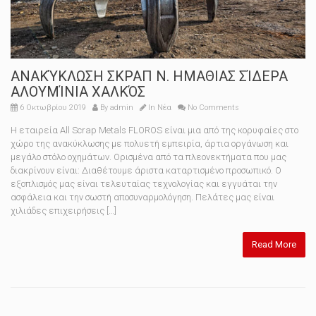
ΑΝΑΚΎΚΛΩΣΗ ΣΚΡΑΠ N. ΗΜΑΘΙΑΣ ΣΊΔΕΡΑ
ΑΛΟΥΜΊΝΙΑ ΧΑΛΚΌΣ
6 Οκτωβρίου 2019
By
admin
In
Νέα
No Comments
Η εταιρεία All Scrap Metals FLOROS είναι μια από της κορυφαίες στο
χώρο της ανακύκλωσης με πολυετή εμπειρία, άρτια οργάνωση και
μεγάλο στόλο οχημάτων. Ορισμένα από τα πλεονεκτήματα που μας
διακρίνουν είναι: Διαθέτουμε άριστα καταρτισμένο προσωπικό. Ο
εξοπλισμός μας είναι τελευταίας τεχνολογίας και εγγυάται την
ασφάλεια και την σωστή αποσυναρμολόγηση. Πελάτες μας είναι
χιλιάδες επιχειρήσεις […]
Read More