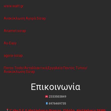
www.watt.gr
Ανακύκλωση Aγορά Scrap
Anamet scrap
Ax-Easy
agora-scrap
Floros-Tools/Ανταλλακτικά,Εργαλεία Παντός Τύπου/
Ανακύκλωση Scrap
Επικοινωνία
2333503849
6976469735
1° χλμ Π.Ε.Ο Αλεξάνδρεια-Βέροιας, Ελλάδα, Αλεξάνδρεια 59300