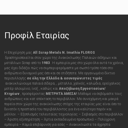
Προφίλ Εταιρίας
Η Επιχείρηση μας
All Scrap Metals N. Imathia FLOROS
δραστηριοποιείται στον χώρο της Ανακύκλωσης Παλαιών σιδήρων και
μετάλλων Scrap από τo
1983
. Η εμπειρία μας στο χώρο όλα αυτά τα χρόνια,
μας έχει διδάξει πώς να συμπεριφερόμαστε με σωστό τρόπο τόσο στο
ανθρώπινο δυναμικό μας όσο και σε οτιδήποτε
.
Με οργανωμένο δίκτυο
περισυλλογής
σε όλη την Ελλάδα &
ασυναγώνιστες τιμές
ανακυκλώνουμε παλαιά σίδερα, , μέταλλα ,χαλκός, καλώδια, ορείχαλκος
μοτέρ αλουμίνιο, ίνοξ , καθώς και
Αποξήλωση Εργοστασίων/
Κτηρίων
,
προσφέροντας
ΜΕΤΡΗΤΆ ΆΜΕΣΑ!
Μάθαμε να σεβόμαστε τους
ανθρώπους και κατ επέκταση το περιβάλλον. Με συνεχόμενη και μακρά
πορεία στον χώρο της ανακύκλωσης στόχος της εταιρίας μας είναι όσο το
δυνατόν η προστασία του περιβάλλοντος για ένα καλύτερο παρόν και
μέλλον. – Εξοπλισμός τελευταίας τεχνολογίας – Σεβασμός στο περιβάλλον
– Άριστη εξυπηρέτηση – Άρτια εκπαιδευμένο προσωπικό – Πολύχρονη
εμπειρία – Καμιά επιβάρυνση για εσάς
– Ανακυκλώστε τα άχρηστα