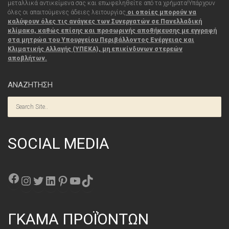
μεταλλικά αντικείμενα σας και επωφεληθείτε από τα χρήματα!
Υπάρχουν
όλες οι απαιτούμενες άδειες λειτουργίας
οι οποίες μπορούν να
καλύψουν όλες τις
ανάγκες
των Συνεργατών σε Πανελλαδική
κλίμακα, καθώς επίσης και προσωρινής αποθήκευσης με εγγραφή
στα μητρώα του Υπουργείου Περιβάλλοντος Ενέργειας και
Κλιματικής Αλλαγής (ΥΠΕΚΑ), μη επικίνδυνων στερεών
αποβλήτων.
ΑΝΑΖΗΤΗΣΗ
SOCIAL MEDIA
Facebook
Instagram
Twitter
Linkedin
Pinterest
YouTube
TikTok
ΓΚΑΜΑ ΠΡΟΪΌΝΤΩΝ