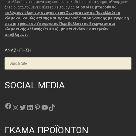
μεταλλικά αντικείμενα σας και επωφεληθείτε από τα χρήματα!
Υπάρχουν
όλες οι απαιτούμενες άδειες λειτουργίας
οι οποίες μπορούν να
καλύψουν όλες τις
ανάγκες
των Συνεργατών σε Πανελλαδική
κλίμακα, καθώς επίσης και προσωρινής αποθήκευσης με εγγραφή
στα μητρώα του Υπουργείου Περιβάλλοντος Ενέργειας και
Κλιματικής Αλλαγής (ΥΠΕΚΑ), μη επικίνδυνων στερεών
αποβλήτων.
ΑΝΑΖΗΤΗΣΗ
SOCIAL MEDIA
Facebook
Instagram
Twitter
Linkedin
Pinterest
YouTube
TikTok
ΓΚΑΜΑ ΠΡΟΪΌΝΤΩΝ