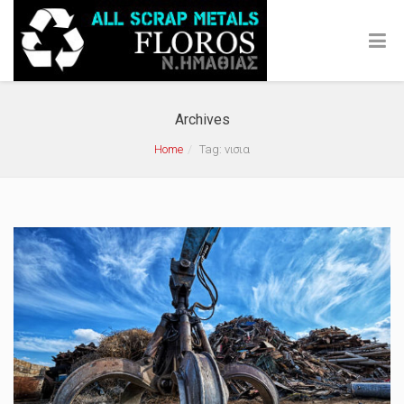
Archives
Home
Tag: νισια