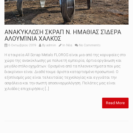
ΑΝΑΚΎΚΛΩΣΗ ΣΚΡΑΠ N. ΗΜΑΘΙΑΣ ΣΊΔΕΡΑ
ΑΛΟΥΜΊΝΙΑ ΧΑΛΚΌΣ
6 Οκτωβρίου 2019
By
admin
In
Νέα
No Comments
Η εταιρεία All Scrap Metals FLOROS είναι μια από της κορυφαίες στο
χώρο της ανακύκλωσης με πολυετή εμπειρία, άρτια οργάνωση και
μεγάλο στόλο οχημάτων. Ορισμένα από τα πλεονεκτήματα που μας
διακρίνουν είναι: Διαθέτουμε άριστα καταρτισμένο προσωπικό. Ο
εξοπλισμός μας είναι τελευταίας τεχνολογίας και εγγυάται την
ασφάλεια και την σωστή αποσυναρμολόγηση. Πελάτες μας είναι
χιλιάδες επιχειρήσεις […]
Read More