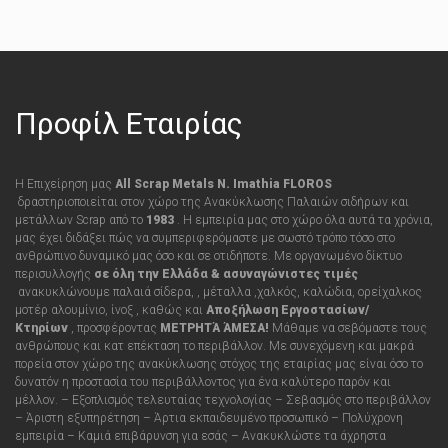
Προφίλ Εταιρίας
Η Επιχείρηση μας
All Scrap Metals N. Imathia FLOROS
δραστηριοποιείται στον χώρο της Ανακύκλωσης Παλαιών σιδήρων και
μετάλλων Scrap από τo
1983
. Η εμπειρία μας στο χώρο όλα αυτά τα χρόνια,
μας έχει διδάξει πώς να συμπεριφερόμαστε με σωστό τρόπο τόσο στο
ανθρώπινο δυναμικό μας όσο και σε οτιδήποτε
.
Με οργανωμένο δίκτυο
περισυλλογής
σε όλη την Ελλάδα &
ασυναγώνιστες τιμές
ανακυκλώνουμε παλαιά σίδερα, , μέταλλα ,χαλκός, καλώδια, ορείχαλκος
μοτέρ αλουμίνιο, ίνοξ , καθώς και
Αποξήλωση Εργοστασίων/
Κτηρίων
,
προσφέροντας
ΜΕΤΡΗΤΆ ΆΜΕΣΑ!
Μάθαμε να σεβόμαστε τους
ανθρώπους και κατ επέκταση το περιβάλλον. Με συνεχόμενη και μακρά
πορεία στον χώρο της ανακύκλωσης στόχος της εταιρίας μας είναι όσο το
δυνατόν η προστασία του περιβάλλοντος για ένα καλύτερο παρόν και
μέλλον. – Εξοπλισμός τελευταίας τεχνολογίας – Σεβασμός στο περιβάλλον
– Άριστη εξυπηρέτηση – Άρτια εκπαιδευμένο προσωπικό – Πολύχρονη
εμπειρία – Καμιά επιβάρυνση για εσάς
– Ανακυκλώστε τα άχρηστα