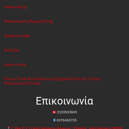
www.watt.gr
Ανακύκλωση Aγορά Scrap
Anamet scrap
Ax-Easy
agora-scrap
Floros-Tools/Ανταλλακτικά,Εργαλεία Παντός Τύπου/
Ανακύκλωση Scrap
Επικοινωνία
2333503849
6976469735
1° χλμ Π.Ε.Ο Αλεξάνδρεια-Βέροιας, Ελλάδα, Αλεξάνδρεια 59300