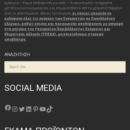
εμπειρία – Καμιά επιβάρυνση για εσάς
– Ανακυκλώστε τα άχρηστα
μεταλλικά αντικείμενα σας και επωφεληθείτε από τα χρήματα!
Υπάρχουν
όλες οι απαιτούμενες άδειες λειτουργίας
οι οποίες μπορούν να
καλύψουν όλες τις
ανάγκες
των Συνεργατών σε Πανελλαδική
κλίμακα, καθώς επίσης και προσωρινής αποθήκευσης με εγγραφή
στα μητρώα του Υπουργείου Περιβάλλοντος Ενέργειας και
Κλιματικής Αλλαγής (ΥΠΕΚΑ), μη επικίνδυνων στερεών
αποβλήτων.
ΑΝΑΖΗΤΗΣΗ
SOCIAL MEDIA
Facebook
Instagram
Twitter
Linkedin
Pinterest
YouTube
TikTok