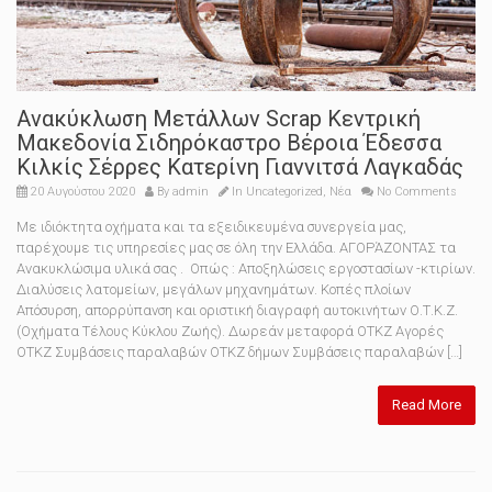
Ανακύκλωση Μετάλλων Scrap Κεντρική
Μακεδονία Σιδηρόκαστρο Βέροια Έδεσσα
Κιλκίς Σέρρες Κατερίνη Γιαννιτσά Λαγκαδάς
20 Αυγούστου 2020
By
admin
In
Uncategorized
,
Νέα
No Comments
Με ιδιόκτητα οχήματα και τα εξειδικευμένα συνεργεία μας,
παρέχουμε τις υπηρεσίες μας σε όλη την Ελλάδα. ΑΓΟΡΆΖΟΝΤΑΣ τα
Ανακυκλώσιμα υλικά σας . Οπώς : Αποξηλώσεις εργοστασίων -κτιρίων.
Διαλύσεις λατομείων, μεγάλων μηχανημάτων. Κοπές πλοίων
Απόσυρση, απορρύπανση και οριστική διαγραφή αυτοκινήτων Ο.Τ.Κ.Ζ.
(Οχήματα Tέλους Κύκλου Ζωής). Δωρεάν μεταφορά ΟΤΚΖ Αγορές
ΟΤΚΖ Συμβάσεις παραλαβών ΟΤΚΖ δήμων Συμβάσεις παραλαβών […]
Read More