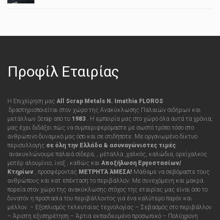
Προφίλ Εταιρίας
Η Επιχείρηση μας
All Scrap Metals N. Imathia FLOROS
δραστηριοποιείται στον χώρο της Ανακύκλωσης Παλαιών σιδήρων και
μετάλλων Scrap από τo
1983
. Η εμπειρία μας στο χώρο όλα αυτά τα χρόνια,
μας έχει διδάξει πώς να συμπεριφερόμαστε με σωστό τρόπο τόσο στο
ανθρώπινο δυναμικό μας όσο και σε οτιδήποτε
.
Με οργανωμένο δίκτυο
περισυλλογής
σε όλη την Ελλάδα &
ασυναγώνιστες τιμές
ανακυκλώνουμε παλαιά σίδερα, , μέταλλα ,χαλκός, καλώδια, ορείχαλκος
μοτέρ αλουμίνιο, ίνοξ , καθώς και
Αποξήλωση Εργοστασίων/
Κτηρίων
,
προσφέροντας
ΜΕΤΡΗΤΆ ΆΜΕΣΑ!
Μάθαμε να σεβόμαστε τους
ανθρώπους και κατ επέκταση το περιβάλλον. Με συνεχόμενη και μακρά
πορεία στον χώρο της ανακύκλωσης στόχος της εταιρίας μας είναι όσο το
δυνατόν η προστασία του περιβάλλοντος για ένα καλύτερο παρόν και
μέλλον. – Εξοπλισμός τελευταίας τεχνολογίας – Σεβασμός στο περιβάλλον
– Άριστη εξυπηρέτηση – Άρτια εκπαιδευμένο προσωπικό – Πολύχρονη