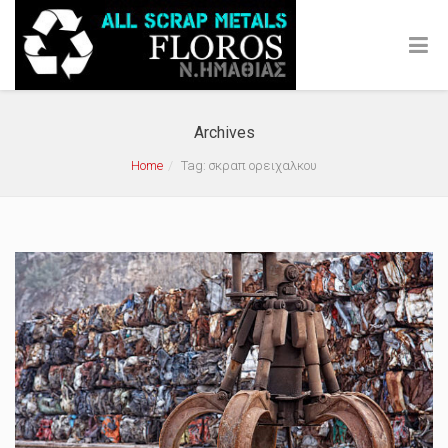
Archives
Home
Tag: σκραπ ορειχαλκου