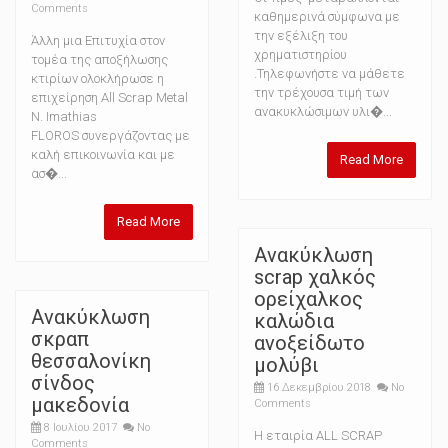
Comments
καθημερινά σύμφωνα με
την εξέλιξη του
Άλλη μια Επιτυχία στον
χρηματιστηρίου
τομέα της αποξήλωσης
.Τηλεφωνήστε να μάθετε
κτιρίων ολοκλήρωσε η
την τρέχουσα τιμή των
επιχείρηση All Scrap Metal
ανακυκλώσιμων υλι�...
N. Imathias
FLOROS συνεργάζοντας με
καλή επικοινωνία και με
Read More
ασ�...
Read More
Ανακύκλωση
scrap χαλκός
ορείχαλκος
Ανακύκλωση
καλώδια
σκραπ
ανοξείδωτο
θεσσαλονίκη
μολύβι
σίνδος
16 Δεκεμβρίου 2018
No
μακεδονία
Comments
8 Ιουλίου 2017
No
Η εταιρία ALL SCRAP
Comments