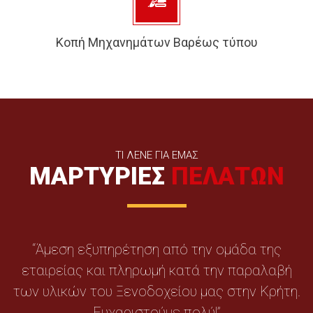
Κοπή Μηχανημάτων Βαρέως τύπου
ΤΙ ΛΕΝΕ ΓΙΑ ΕΜΑΣ
ΜΑΡΤΥΡΙΕΣ
ΠΕΛΑΤΩΝ
“Άμεση εξυπηρέτηση από την ομάδα της
“
εταιρείας και πληρωμή κατά την παραλαβή
των υλικών του Ξενοδοχείου μας στην Κρήτη.
κ
Ευχαριστούμε πολύ!”