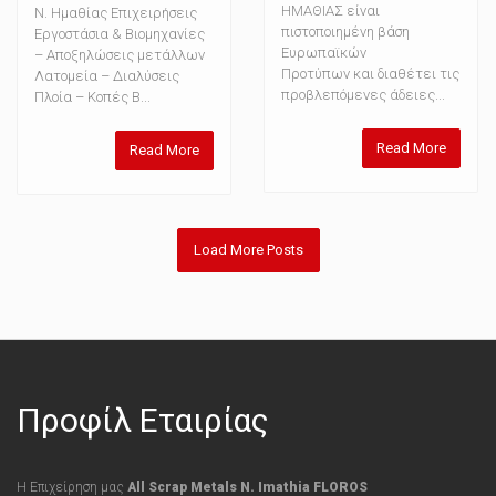
ΗΜΑΘΙΑΣ είναι
Ν. Ημαθίας Επιχειρήσεις
πιστοποιημένη βάση
Εργοστάσια & Βιομηχανίες
Ευρωπαϊκών
– Αποξηλώσεις μετάλλων
Προτύπων και διαθέτει τις
Λατομεία – Διαλύσεις
προβλεπόμενες άδειες...
Πλοία – Κοπές Β...
Read More
Read More
Load More Posts
Προφίλ Εταιρίας
Η Επιχείρηση μας
All Scrap Metals N. Imathia FLOROS