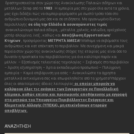
δραστηριοποιείται στον χώρο της Ανακύκλωσης Παλαιών σιδήρων και
μετάλλων Scrap από τo
1983
. Η εμπειρία μας στο χώρο όλα αυτά τα χρόνια,
μας έχει διδάξει πώς να συμπεριφερόμαστε με σωστό τρόπο τόσο στο
ανθρώπινο δυναμικό μας όσο και σε οτιδήποτε
.
Με οργανωμένο δίκτυο
περισυλλογής
σε όλη την Ελλάδα &
ασυναγώνιστες τιμές
ανακυκλώνουμε παλαιά σίδερα, , μέταλλα ,χαλκός, καλώδια, ορείχαλκος
μοτέρ αλουμίνιο, ίνοξ , καθώς και
Αποξήλωση Εργοστασίων/
Κτηρίων
,
προσφέροντας
ΜΕΤΡΗΤΆ ΆΜΕΣΑ!
Μάθαμε να σεβόμαστε τους
ανθρώπους και κατ επέκταση το περιβάλλον. Με συνεχόμενη και μακρά
πορεία στον χώρο της ανακύκλωσης στόχος της εταιρίας μας είναι όσο το
δυνατόν η προστασία του περιβάλλοντος για ένα καλύτερο παρόν και
μέλλον. – Εξοπλισμός τελευταίας τεχνολογίας – Σεβασμός στο περιβάλλον
– Άριστη εξυπηρέτηση – Άρτια εκπαιδευμένο προσωπικό – Πολύχρονη
εμπειρία – Καμιά επιβάρυνση για εσάς
– Ανακυκλώστε τα άχρηστα
μεταλλικά αντικείμενα σας και επωφεληθείτε από τα χρήματα!
Υπάρχουν
όλες οι απαιτούμενες άδειες λειτουργίας
οι οποίες μπορούν να
καλύψουν όλες τις
ανάγκες
των Συνεργατών σε Πανελλαδική
κλίμακα, καθώς επίσης και προσωρινής αποθήκευσης με εγγραφή
στα μητρώα του Υπουργείου Περιβάλλοντος Ενέργειας και
Κλιματικής Αλλαγής (ΥΠΕΚΑ), μη επικίνδυνων στερεών
αποβλήτων.
ΑΝΑΖΗΤΗΣΗ