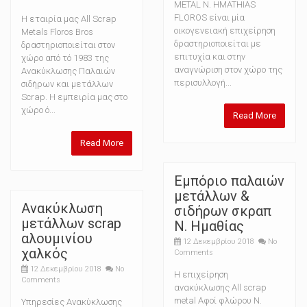
METAL N. HMATHIAS
FLOROS είναι μία
Η εταιρία μας All Scrap
οικογενειακή επιχείρηση
Metals Floros Bros
δραστηριοποιείται με
δραστηριοποιείται στον
επιτυχία και στην
χώρο από τό 1983 της
αναγνώριση στον χώρο της
Ανακύκλωσης Παλαιών
περισυλλογή...
σιδήρων και μετάλλων
Scrap. Η εμπειρία μας στο
χώρο ό...
Read More
Read More
Εμπόριο παλαιών
μετάλλων &
Ανακύκλωση
σιδήρων σκραπ
μετάλλων scrap
N. Ημαθίας
αλουμινίου
12 Δεκεμβρίου 2018
No
χαλκός
Comments
12 Δεκεμβρίου 2018
No
Η επιχείρηση
Comments
ανακύκλωσης All scrap
metal Αφοί φλώρου Ν.
Υπηρεσίες Ανακύκλωσης