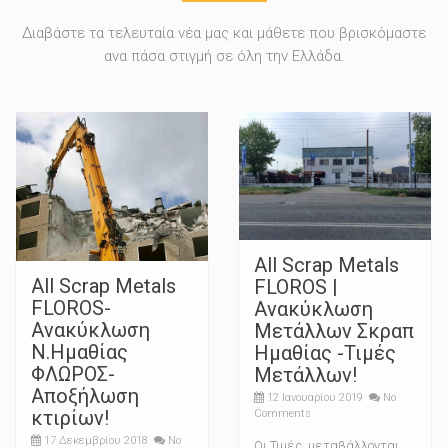
Διαβάστε τα τελευταία νέα μας και μάθετε που βρισκόμαστε
ανα πάσα στιγμή σε όλη την Ελλάδα.
All Scrap Metals
All Scrap Metals
FLOROS |
FLOROS-
Ανακύκλωση
Ανακύκλωση
Μετάλλων Σκραπ
Ν.Ημαθίας
Ημαθίας -Τιμές
ΦΛΩΡΟΣ-
Μετάλλων!
Αποξήλωση
12 Ιανουαρίου 2019
No
κτιρίων!
Comments
17 Δεκεμβρίου 2018
No
Οι Τιμές μεταβάλλονται