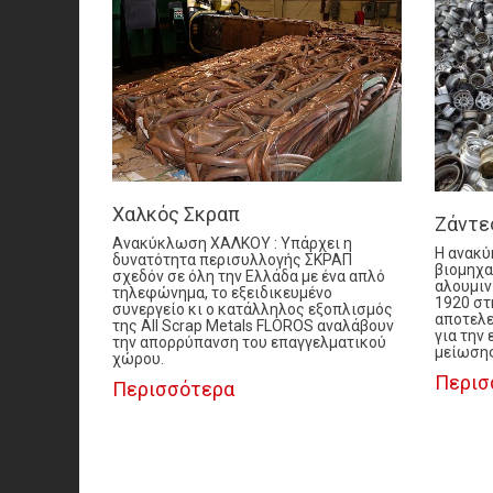
Χαλκός Σκραπ
Ζάντε
Ανακύκλωση ΧΑΛΚΟΥ : Υπάρχει η
Η ανακύ
δυνατότητα περισυλλογής ΣΚΡΑΠ
βιομηχα
σχεδόν σε όλη την Ελλάδα με ένα απλό
αλουμιν
τηλεφώνημα, το εξειδικευμένο
1920 στ
συνεργείο κι ο κατάλληλος εξοπλισμός
αποτελε
της All Scrap Metals FLOROS αναλάβουν
για την
την απορρύπανση του επαγγελματικού
μείωσης
χώρου.
Περισ
Περισσότερα