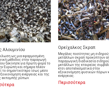
Ορείχαλκος Σκραπ
ς Αλουμινίου
Μεγάλες ποσότητες μη σιδηρο
κλωση ως μια εφαρμοσμένη
μετάλλων σκραπ προκύπτουν απ
νική μέθοδος στην παραγωγή
παραγωγική διαδικασία σιδηρ
ίου ξεκίνησε για πρώτη φορά το
μετάλλων της εταιρείας συμβά
ην Ευρώπη και σήμερα πλέον
έτσι αποτελεσματικά στην
ί το σημαντικότερο ίσως μέσο
εξοικονόμηση φυσικών πόρων 
 εξοικονόμηση ενέργειας και της
ενέργειας.
 εκπομπής ρύπων.
Περισσότερα
σότερα