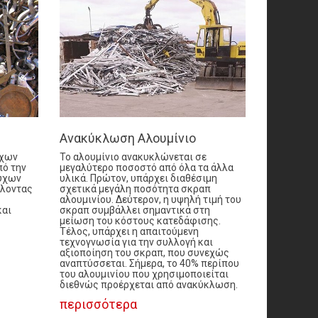
Ανακύκλωση Αλουμίνιο
ύχων
Το αλουμίνιο ανακυκλώνεται σε
ό την
μεγαλύτερο ποσοστό από όλα τα άλλα
ούχων
υλικά. Πρώτον, υπάρχει διαθέσιμη
λλοντας
σχετικά μεγάλη ποσότητα σκραπ
αλουμινίου. Δεύτερον, η υψηλή τιμή του
και
σκραπ συμβάλλει σημαντικά στη
μείωση του κόστους κατεδάφισης.
Τέλος, υπάρχει η απαιτούμενη
τεχνογνωσία για την συλλογή και
αξιοποίηση του σκραπ, που συνεχώς
αναπτύσσεται. Σήμερα, το 40% περίπου
του αλουμινίου που χρησιμοποιείται
διεθνώς προέρχεται από ανακύκλωση.
περισσότερα