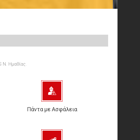
S Ν. Ημαθίας.
Πάντα με Ασφάλεια