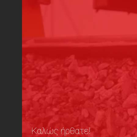
Καλώς ήρθατε!