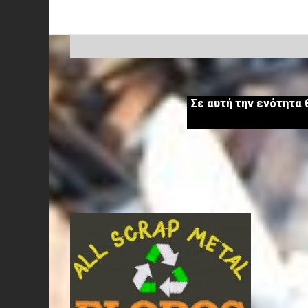
All Scrap Metals Floros-Ανακύκλωση
καλώδια χαλκού αλουμινίου σκραπ
Σε αυτή την ενότητα